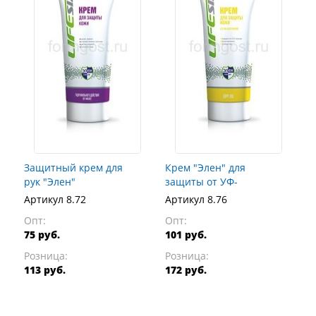
Защитный крем для
Крем "Элен" для
рук "Элен"
защиты от УФ-
гидрофильн.
лучей, туба 100 мл
Артикул 8.72
Артикул 8.76
действ. (от масел),
Опт:
Опт:
туба 100 мл
75 руб.
101 руб.
Розница:
Розница:
113 руб.
172 руб.