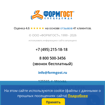
Оценка 4.6
★★★★★
на основе
отзывов
41
клиентов.
© ООО «ФОРМГОСТ», 1999 - 2026
использовать информацию с сайта запрещено
+7 (495) 215-18-18
8 800 500-3456
(звонок бесплатный)
info@formgost.ru
125565, г. Москва,
Ленинградское шоссе, д.58, стр.7, 3 этаж.
На этом сайте используются cookie (файлы с данными о
прошлых посещениях сайта)
Подробнее
Принять