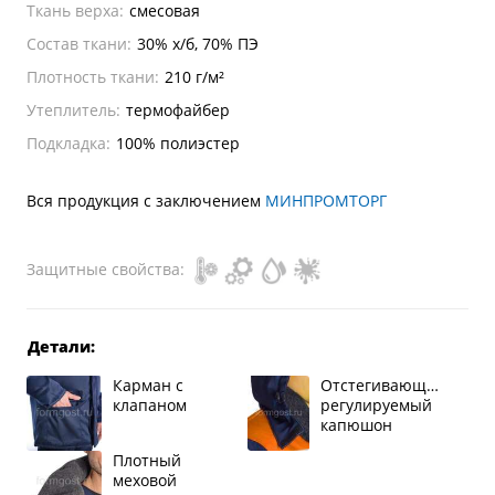
Ткань верха:
смесовая
Состав ткани:
30% х/б, 70% ПЭ
Плотность ткани:
210 г/м²
Утеплитель:
термофайбер
Подкладка:
100% полиэстер
Вся продукция с заключением
МИНПРОМТОРГ
Защитные свойства:
Детали:
Карман с
Отстегивающийся
клапаном
регулируемый
капюшон
Плотный
меховой