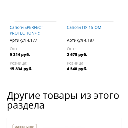
Сапоги «PERFECT
Сапоги ПУ 15-ОМ
PROTECTION» с
поликарбонат.
Артикул 4.177
Артикул 4.187
подн., нат. мех.
Опт:
Опт:
9 314 руб.
2 675 руб.
Розница:
Розница:
15 834 руб.
4 548 руб.
Другие товары из этого
раздела