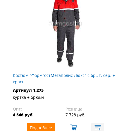
Костюм "ФормгостМегаполис Люкс" с бр., т. сер. +
красн.
Артикул 1.275
куртка + брюки
Опт:
Розница:
4 546 руб.
7 728 руб.
Подробнее