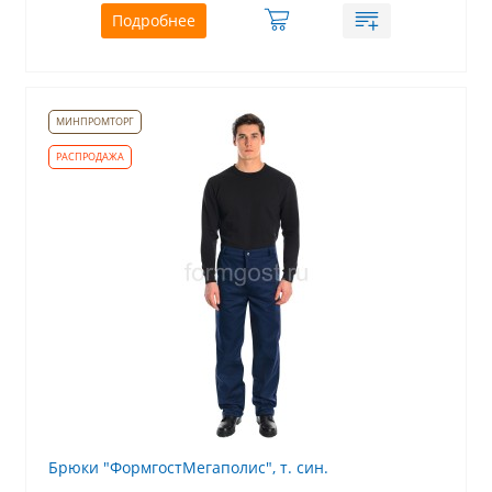
Подробнее
Брюки "ФормгостМегаполис", т. син.